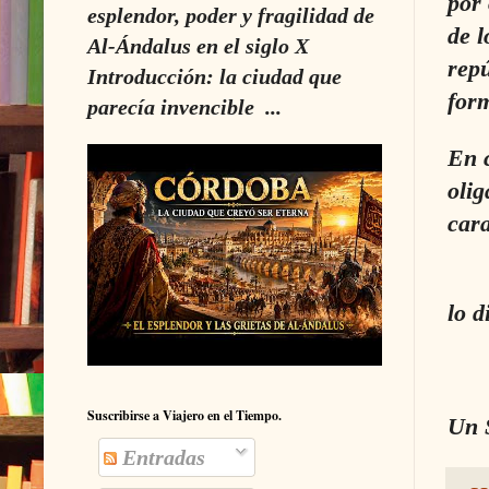
por 
esplendor, poder y fragilidad de
de l
Al-Ándalus en el siglo X
repú
Introducción: la ciudad que
form
parecía invencible ...
En c
olig
cara
Si 
lo d
Suscribirse a Viajero en el Tiempo.
Un 
Entradas