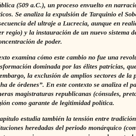
blica (509 a.C.), un proceso envuelto en narraci
ticos. Se analiza la expulsión de Tarquinio el Sob
ecuencia del ultraje a Lucrecia, aunque en realid
r regio) y la instauración de un nuevo sistema d
oncentración de poder.
texto examina cómo este cambio no fue una revol
sformación dominada por las élites patricias, que
embargo, la exclusión de amplios sectores de la p
ha de órdenes”. En este contexto se analiza el pa
eras magistraturas republicanas (cónsules, preto
gión como garante de legitimidad política.
apítulo estudia también la tensión entre tradici
tituciones heredadas del periodo monárquico (co