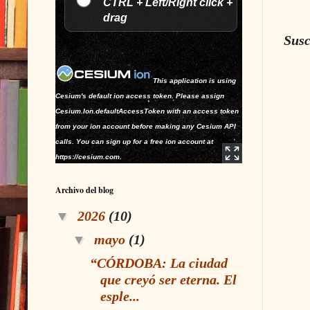
CTRL + Left/Right click +
drag
Susc
This application is using
Cesium's default ion access token. Please assign
Cesium.Ion.defaultAccessToken
with an access token
from your ion account before making any Cesium API
calls. You can sign up for a free ion account at
https://cesium.com
.
Archivo del blog
▼
2026
(10)
▼
mayo
(1)
“CÓRDOBA: La ciudad
que creyó ser eterna. El
esple...