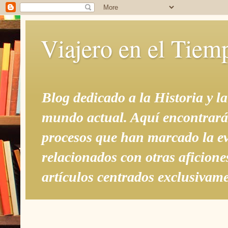
Viajero en el Tiemp
Blog dedicado a la Historia y l
mundo actual. Aquí encontrarás a
procesos que han marcado la evo
relacionados con otras aficione
artículos centrados exclusivame