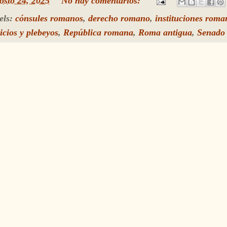
osto 24, 2025
No hay comentarios:
els:
cónsules romanos
,
derecho romano
,
instituciones roma
icios y plebeyos
,
República romana
,
Roma antigua
,
Senado