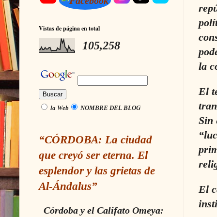
repú
polí
Vistas de página en total
cons
105,258
pode
la c
El 
tran
la Web
NOMBRE DEL BLOG
Sin 
“luc
“CÓRDOBA: La ciudad
prim
que creyó ser eterna. El
reli
esplendor y las grietas de
Al-Ándalus”
El c
ins
Córdoba y el Califato Omeya: