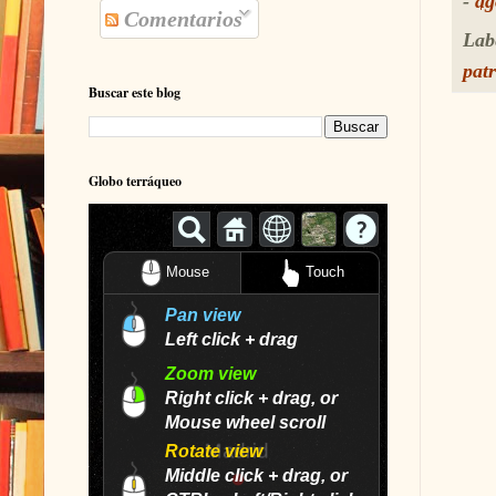
-
ag
Comentarios
Lab
patr
Buscar este blog
Globo terráqueo
Mouse
Touch
Pan view
Left click + drag
Zoom view
Right click + drag, or
Mouse wheel scroll
Rotate view
Middle click + drag, or