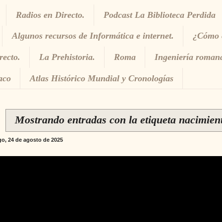
Radios en Directo.
Podcast La Biblioteca Perdida
Algunos recursos de Informática e internet.
¿Cómo c
recto.
La Prehistoria.
Roma
Ingeniería roman
aco
Atlas Histórico Mundial y Cronologías
Mostrando entradas con la etiqueta
nacimient
o, 24 de agosto de 2025